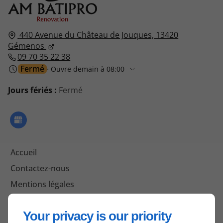
440 Avenue du Château de Jouques,
13420
Gémenos
09 70 35 22 38
Fermé
⋅ Ouvre demain à 08:00
Jours fériés :
Fermé
Accueil
Contactez-nous
Mentions légales
Plan du site
Your privacy is our priority